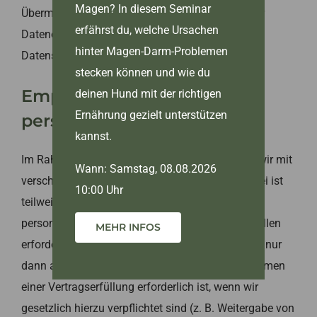
Magen? In diesem Seminar
Übermittlungen an Drittstaaten einschließlich der
erfährst du, welche Ursachen
Datenempfänger finden Sie in dieser
hinter Magen-Darm-Problemen
Datenschutzerklärung.
stecken können und wie du
Empfänger von
deinen Hund mit der richtigen
Ernährung gezielt unterstützen
personenbezogenen Daten
kannst.
Im Rahmen unserer Geschäftstätigkeit arbeiten wir mit
Wann: Samstag, 08.08.2026
verschiedenen externen Stellen zusammen. Dabei ist
10:00 Uhr
teilweise auch eine Übermittlung von
personenbezogenen Daten an diese externen Stellen
MEHR INFOS
erforderlich. Wir geben personenbezogene Daten nur
dann an externe Stellen weiter, wenn dies im Rahmen
einer Vertragserfüllung erforderlich ist, wenn wir
gesetzlich hierzu verpflichtet sind (z. B. Weitergabe von