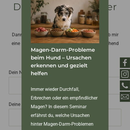
Du hast Fragen oder
Kontakt
Anmerkungen?
Login
Dann nutze gerne mein Kontaktformular, schreib mir
eine Nachricht und ich melde mich bei dir umgehend
Magen-Darm-Probleme
zurück.
beim Hund – Ursachen
erkennen und gezielt
Dein Name
helfen
Immer wieder Durchfall,
Erbrechen oder ein empfindlicher
Deine E-Mail-Adresse
Magen? In diesem Seminar
erfährst du, welche Ursachen
hinter Magen-Darm-Problemen