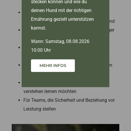
stecken können und wie du
deinen Hund mit der richtigen
Für Hunde aus dem In- oder
Ernährung gezielt unterstützen
Auslandstierschutz, die neu eingezogen sind
kannst.
Für Hunde mit unbekannter oder schwieriger
Vorgeschichte
Wann: Samstag, 08.08.2026
Für unsichere, vorsichtige, ängstliche oder
10:00 Uhr
schnell überforderte Hunde
Für Hunde, die Zeit brauchen, um Vertrauen
MEHR INFOS
und Orientierung aufzubauen
Für Menschen, die ihren Hund lesen und
verstehen lernen möchten
Für Teams, die Sicherheit und Beziehung vor
Leistung stellen