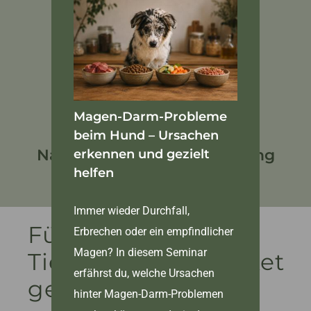
Soziale Orientierung ohne
Überforderung
Magen-Darm-Probleme
beim Hund – Ursachen
Nachhaltige Alltagsbegleitung
erkennen und gezielt
helfen
Immer wieder Durchfall,
Für wen ist das
Erbrechen oder ein empfindlicher
Magen? In diesem Seminar
Tierschutzhundpaket
erfährst du, welche Ursachen
geeignet?
hinter Magen-Darm-Problemen